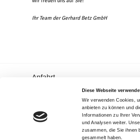
Wir freuen uns auf Sie!
Ihr Team der
Gerhard Betz GmbH
Anfahrt
Diese Webseite verwende
Wir verwenden Cookies, um
Bitte akzeptieren Sie Marketing-Cookies,
anbieten zu können und di
um diese Karte anzuzeigen.
Informationen zu Ihrer Ve
und Analysen weiter. Unse
Accept cookies
zusammen, die Sie ihnen b
gesammelt haben.