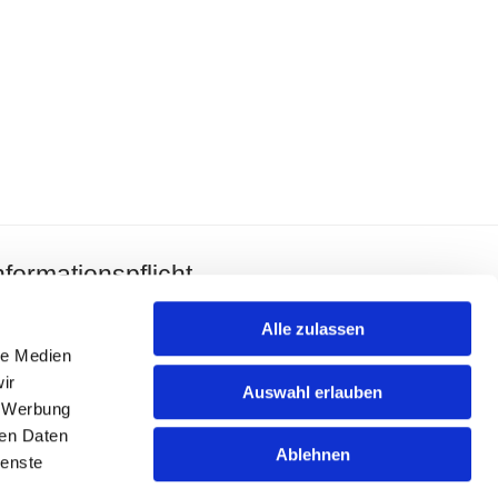
nformationspflicht
mpressum
Alle zulassen
le Medien
tenschutzerklärung
ir
Auswahl erlauben
, Werbung
ren Daten
Ablehnen
ienste