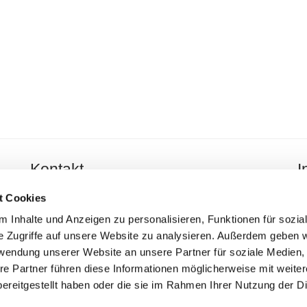
Kontakt
I
Gerhard Betz GmbH
I
t Cookies
Dörrwies 27
 Inhalte und Anzeigen zu personalisieren, Funktionen für sozia
66606 St. Wendel-Urweiler
Da
e Zugriffe auf unsere Website zu analysieren. Außerdem geben w
rwendung unserer Website an unsere Partner für soziale Medien
Telefon:
06851 2221
re Partner führen diese Informationen möglicherweise mit weite
Telefax: 06851 83667
ereitgestellt haben oder die sie im Rahmen Ihrer Nutzung der D
E-Mail:
info@doerrwiesmuehle.de