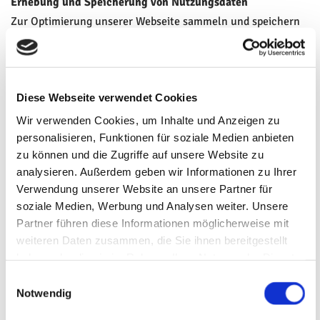
Erhebung und Speicherung von Nutzungsdaten
Zur Optimierung unserer Webseite sammeln und speichern
wir für 30 Tage Daten wie z. B. Datum und Uhrzeit des
Seitenaufrufs, die Seite, von der Sie unsere Seite aufgerufen
haben und ähnliches, sofern Sie dieser Datenerhebung und -
speicherung nicht widersprechen.
Diese Webseite verwendet Cookies
Wir verwenden Cookies, um Inhalte und Anzeigen zu
Dies erfolgt anonymisiert, ohne den Benutzer der Seite
personalisieren, Funktionen für soziale Medien anbieten
zu können und die Zugriffe auf unsere Website zu
persönlich zu identifizieren. Ggf. werden Nutzerprofile
analysieren. Außerdem geben wir Informationen zu Ihrer
mittels eines Pseudonyms erstellt. Auch hierbei erfolgt
Verwendung unserer Website an unsere Partner für
keine Verbindung zwischen der hinter dem Pseudonym
soziale Medien, Werbung und Analysen weiter. Unsere
stehenden natürlichen Personen mit den erhobenen
Partner führen diese Informationen möglicherweise mit
Nutzungsdaten. Zur Erhebung und Speicherung der
weiteren Daten zusammen, die Sie ihnen bereitgestellt
Nutzungsdaten setzen wir auch Cookies ein.
haben oder die sie im Rahmen Ihrer Nutzung der Dienste
gesammelt haben.
Einwilligungsauswahl
Dabei handelt es sich um kleine Textdateien, die auf Ihrem
Notwendig
Computer gespeichert werden und zur Speicherung von